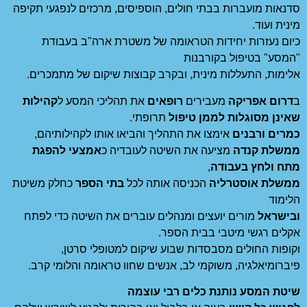
סדנאות מועברות בבתי חולים, הוספיסים, מרכזים לנפגעי תקיפה
מינית ועוד.
כיום נעזרות יחידות הטראומה של משטרת ארה"ב בעבודת
"המסע" בטיפול בקורבנות
אלימות, התעללות מינית, ובקרב קבוצות שיקום של מתמכרים.
ב
דרום אפריקה
מעבירים
רופאים
את תהליכי המסע ל
קהילות
שאינן מסוגלות לממן טיפול
תרופתי.
כמרים ורבנים
אימצו את התהליך והביאו אותו לקהילותיהם,
ממשלת קנדה
מציעה את השיטה לעובדיה כ
אמצעי להפגת
מתח ולחץ בעבודה
,
ממשלת אוסטרליה
הכניסה אותה לכל
בתי הספר
כחלק משיטת
הלימוד
ובישראל
מורים יועצים ומנהלים עוברים את השיטה כדי לפתח
אקלים רגשי מיטבי בבית הספר.
וקופות החולים מסבסדות שבוע שיקום למטופלי סרטן,
פיברומיאלגיה, משוקמי לב, אנשים שחוו טראומה והלומי קרב.
שיטת המסע נותנת כלים רבי עוצמה