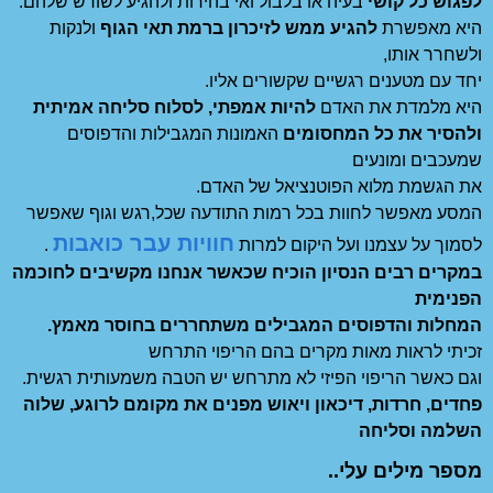
לפגוש כל קושי
בעיה או בלבול ואי בהירות ולהגיע לשורש שלהם.
היא מאפשרת
להגיע ממש לזיכרון ברמת תאי הגוף
ולנקות
ולשחרר אותו,
יחד עם מטענים רגשיים שקשורים אליו.
היא מלמדת את האדם
להיות אמפתי, לסלוח סליחה אמיתית
ולהסיר את כל המחסומים
האמונות המגבילות והדפוסים
שמעכבים ומונעים
את הגשמת מלוא הפוטנציאל של האדם.
המסע מאפשר לחוות בכל רמות התודעה שכל,רגש וגוף שאפשר
חוויות עבר כואבות
לסמוך על עצמנו ועל היקום למרות
.
במקרים רבים הנסיון הוכיח שכאשר אנחנו מקשיבים לחוכמה
הפנימית
המחלות והדפוסים המגבילים משתחררים בחוסר מאמץ.
זכיתי לראות מאות מקרים בהם הריפוי התרחש
וגם כאשר הריפוי הפיזי לא מתרחש יש הטבה משמעותית רגשית.
פחדים, חרדות, דיכאון ויאוש מפנים את מקומם לרוגע, שלוה
השלמה וסליחה
מספר מילים עלי..