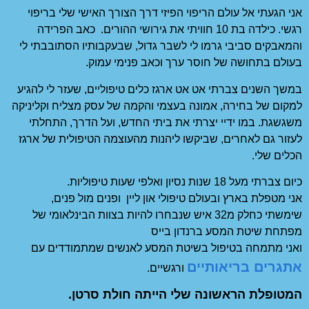
אני הגעתי אל עולם הריפוי הפיזי דרך הצורך האישי שלי בריפוי
רגשי. כילדה בת 10 חוויתי את גירושי ההורים. כאב הפרידה
והמאבקים סביבי גרמו לי לשבר גדול, שבעקבותיו הסתובבתי לי
בעולם בתחושה של חוסר ערך וכאב פנימי עמוק.
במשך השנים צברתי אט אט ארגז כלים טיפוליים, שעזר לי להגיע
למקום של בחירה, אמונה בעצמי והקמה של עסק מצליח וקליניקה
משגשגת. במו ידיי יצרתי את ביתי החדש, ועל הדרך, התחלתי
לעזור גם לאחרים, שביקשו ליהנות מהעוצמה הטיפולית של ארגז
הכלים שלי.
כיום צברתי מעל 18 שנות נסיון ואלפי שעות טיפוליות.
אני מטפלת בארץ ובעולם טיפולי און ליין ופנים מול פנים,
שימשתי כחלק מ32 איש שנבחרו להיות בצוות הבינלאומי של
מפתחת שיטת המסע ברנדון בייס
ואני מתמחה בטיפול בשיטת המסע לאנשים שמתמודדים עם
אתגרים בריאותיים
ורגשיים.
המטופלת הראשונה שלי הייתה חולת סרטן
.