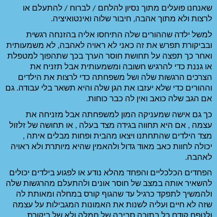
שאנחנו פועלים מתוך נסיון להלחם / לברוח / להתעלם או 
 שלוה ואינטואיציה. 
למשל ילדה שההורים שלה התיחסו אליה בהזנחה רגשית 
ובביקורת תפרש את זה כאני לא ראויה לאהבה, לא משמעותית 
ואחר כך תפצה על תחושת חוסר הערך בכך שתהפוך למטפלת 
או גננת כדי להרגיש חשובה ומשמעותית אבל תזניח את 
הצרכים הרגשות שלה ושל משפחתה כדי לרצות את הילדים 
וההורים כדי שלא יעזבו את הגן שלה והיא תשאר בלי עבודה. גם 
ר כוחות. 
כך גם אישה שמעניקה המון למשפחתה אבל מזניחה את 
עצמה , אם היא תחווה בגידה מצד בעלה , או תחושה של זלזול 
מצד הילדים שהתחתנו ויצאו מהבית ופחות מבלים איתה , 
יכולה לחוות כאב מאוד גדול ולהאמין שהיא מיותרת ולא ראויה 
הפחדים הכלכליים והפחד מהלא נודע או לפגוע בילדים יכולים 
להשאיר אותה במצב של חוסר אונים ולהתעלם מהרגשות שלה 
ולהמשיך לתפקד כרגיל עד שהגוף קורס במחלה ומאותת לה 
שזה לא חיים ועליה לשנות את האמונות המגבילות על עצמה 
ולטפח קודם כל בתוכה סביבה של חמלה ולא של ביקורת 