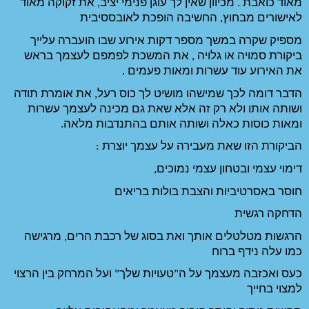
מאוד כואבת . מכיוון שאין לך עוגן פנימי יציב, את זקוקה מאוד 
ופכת לאובססיבית
מספיק שקרה במשך מספר דקות אירוע שבו הועברה עלייך 
ביקורת סמויה או גלויה , את המשכת לפמפם לעצמך בראש 
 פעמים . 
הדבר דומה לכך שמישהו מושיט לך כוס רעל, את אומרת תודה 
ושותה אותו ולא רק זה אלא שאת גם מכינה לעצמך עשרות 
ותם בהתנדבות מלאה. 
עצמך יוצרת :    
ם, 
ות בריאים 
הרגשות מטלטלים אותך ואת בסוג של רכבת הרים, מרגישה 
כעס ואכזבה מעצמך על ה"טעויות שלך" ועל המרחק בין הרצוי 