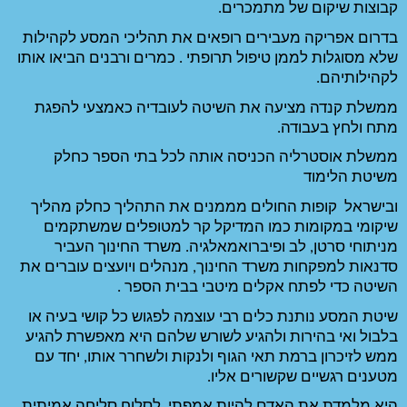
 
בדרום אפריקה מעבירים רופאים את תהליכי המסע לקהילות 
שלא מסוגלות לממן טיפול תרופתי . כמרים ורבנים הביאו אותו 
ממשלת קנדה מציעה את השיטה לעובדיה כאמצעי להפגת 
ממשלת אוסטרליה הכניסה אותה לכל בתי הספר כחלק 
ובישראל  קופות החולים מממנים את התהליך כחלק מהליך 
שיקומי במקומות כמו המדיקל קר למטופלים שמשתקמים 
מניתוחי סרטן, לב ופיברואמאלגיה. משרד החינוך העביר 
סדנאות למפקחות משרד החינוך, מנהלים ויועצים עוברים את 
בי בבית הספר . 
שיטת המסע נותנת כלים רבי עוצמה לפגוש כל קושי בעיה או 
בלבול ואי בהירות ולהגיע לשורש שלהם היא מאפשרת להגיע 
ממש לזיכרון ברמת תאי הגוף ולנקות ולשחרר אותו, יחד עם 
ו. 
היא מלמדת את האדם להיות אמפתי, לסלוח סליחה אמיתית, 