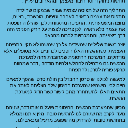
עצמך ומהאהובים עלייך. 
התהליך הזה של תפיסה עצמית שגויה שבמקום שהילדה 
תתפוס את עצמה כראויה לאהבה וטיפוח, מוכשרת , רצויה,  
נחוצה ומשמעותית , התפיסה מתעוותת לכך שהילדה תופסת 
את עצמה כלא ראויה ולכן צריכה לפצות על הריק הפנימי הזה 
לברוח מהכאב 
יוצר רגשות שליליים שמעידים על כך שמשהו לא תקין בתפיסה 
העצמית, כשהרגשות האלו הופכים לכרוניים ולא מטופלים אלא 
מודחקים, המערכת החיסונית שמחוברת וזהה למערכת 
הרגשית גם מתחילה להחלש ולהיות מודחק , דבר שמהווה 
 
למעשה לכולנו יש סרטן ההבדל בין חולת סרטן שהפך למאיים 
חיים לבין מישהיא שמערכת החיסון שלה הצליחה לאתר את 
התאים האלו ולהשתחרר מהם קשור קשר הדוק למערכת 
מכיוון שהמערכת הרגשית והחיסונית פועלים אותו דבר, שניהם 
נועדו לקרב מה שגורם לנו להרגשה טובה, מזין אותנו וממלא 
פוגע, מרעיל ומכאיב לנו , 