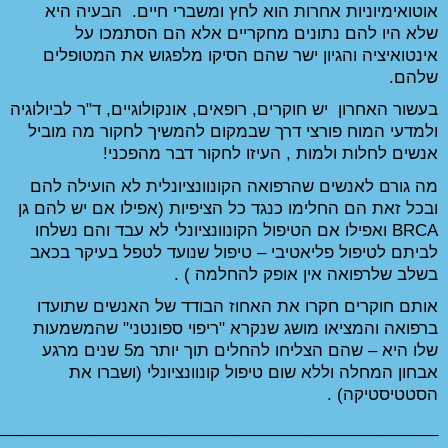
אוטואימיוניות אחרות הוא לחץ ומשברי חיים.  הבעיה היא 
שלא היו להם נתונים מחקריים אלא הם הסתמכו על 
אינטואיציה והגיון ישר שהם הסיקו מלפגוש את המטופלים 
בעשור האחרון  יש חוקרים, רופאים, אונקולוגיים, ד"ר לביולוגיה 
ולמדעי המוח פורצי דרך שבמקום להמשיך לחקור מה מוביל 
 לחקור דבר מהפכני!
מה גורם לאנשים שהרפואה הקונוונציונלית לא הועילה להם 
ובכל זאת הם החלימו כנגד כל הציפיות (אפילו אם יש להם גן 
BRCA ואפילו אם הטיפול הקונוונציונלי לא עבד והם נשלחו 
לביתם לטיפול פליאטיבי – טיפול שנועד לטפל בעיקר בכאב 
החלמה 
) . 
אותם חוקרים חקרו את האחוז הבודד של האנשים שתועדו 
ברפואה והמציאו מושג שנקרא "ריפוי ספונטני" שהמשמעות 
שלו היא – שהם הצליחו להחלים תוך יותר מ5 שנים מרגע 
אבחון המחלה וללא שום טיפול קונוונציונלי (ושברו את 
_________________________________________________