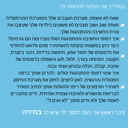
לך:​
צבים שלך והמערכת ההורמונלית
 פשוטים בילדות שלך שעיצבו את
שלך.
ות האלו נוצרו ומה הם גורמים?​
ת להשתחרר מהם ולדאוג להחליף
, תחושת בדידות, ניכור ביקורת,
ול, לעג והשפלה בדפוסים של
עצמי גבוה.​
 יכולים - להרים אותך ברמה
חצים, לחזק את מערכת החיסון,
 ולהעלות אותך לנתיב המהיר
עצמית אמיתית, חיים מחוברים
א נעים לי". ​
בחירה
ר לך שיש לך
!