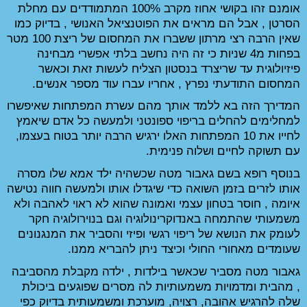
אומנם זהו בקושי אחוז מקרב 100% המתמודדים עם מחלת 
הסרטן , אבל הם מראים את הפוטנציאל האנושי , בדיוק כמו 
שאין הרבה רצי מרתון ששברו את המחסום של ריצת 100 מטר 
בפחות מ4 שניות כי זה היה נחשב בלתי אפשרי מבחינה 
פיזיולוגית עד שריצרד בנסטון הצליח לעשות זאת וכאשר 
ריו עברו עוד מספר אנשים. 
המדירך הזה בא ללמד אותך מהם עשרת המפתחות שאיפשרו 
למחלימים להחלים בריפוי ספונטני ולמעשה כל אדם שיאמץ 
לחייו את 10 המפתחות האלו ירגיש הרבה יותר בטוח בעצמו, 
ית. 
בנוסף רופא בשם גאבור מטה שכשהיה ילד אמא שלו מסרה 
אותו לזרים בזמן השואה כדי שיגדלו אותו ולמעשה חווה נטישה 
איומה , חוסר בטחון עצמי ואמונה שהוא לא ראוי לאהבה ולא 
משמעותי שהתמחה באנדוקרינולוגיה וגם בנוירולוגיה חקר 
לעומק את הנושא של ריפוי רגשי ופיזי והסביר את המנגנונים 
 ניתן להבריא ממנו.  
גאבור מטה מסביר שכאשר בילדות , ילדה מקבלת מהסביבה 
, מהבית ומדמויות משמעותיות לה מסרים שפוגעים ביכולת 
שלה להרגיש אהובה, רצויה, מוערכת ומשמעותית בדיוק כפי 