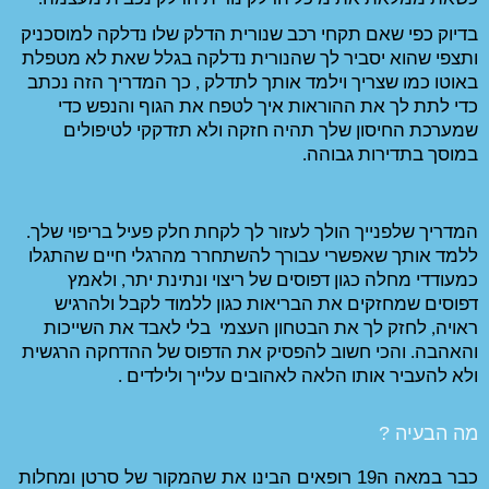
בדיוק כפי שאם תקחי רכב שנורית הדלק שלו נדלקה למוסכניק 
ותצפי שהוא יסביר לך שהנורית נדלקה בגלל שאת לא מטפלת 
באוטו כמו שצריך וילמד אותך לתדלק , כך המדריך הזה נכתב 
כדי לתת לך את ההוראות איך לטפח את הגוף והנפש כדי 
שמערכת החיסון שלך תהיה חזקה ולא תזדקקי לטיפולים 
המדריך שלפנייך הולך לעזור לך לקחת חלק פעיל בריפוי שלך. 
ללמד אותך שאפשרי עבורך להשתחרר מהרגלי חיים שהתגלו 
כמעודדי מחלה כגון דפוסים של ריצוי ונתינת יתר, ולאמץ 
דפוסים שמחזקים את הבריאות כגון ללמוד לקבל ולהרגיש 
ראויה, לחזק לך את הבטחון העצמי  בלי לאבד את השייכות 
 את הדפוס 
של ההדחקה הרגשית 
ים עלייך ולילדים .  
כבר במאה ה19 רופאים הבינו את שהמקור של סרטן ומחלות 