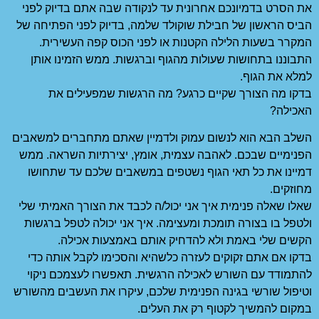
את הסרט בדמיונכם אחרונית עד לנקודה שבה אתם בדיוק לפני
הביס הראשון של חבילת שוקולד שלמה, בדיוק לפני הפתיחה של
המקרר בשעות הלילה הקטנות או לפני הכוס קפה העשירית.
התבוננו בתחושות שעולות מהגוף וברגשות. ממש הזמינו אותן
למלא את הגוף.
בדקו מה הצורך שקיים כרגע? מה הרגשות שמפעילים את
האכילה?
השלב הבא הוא לנשום עמוק ולדמיין שאתם מתחברים למשאבים
הפנימיים שבכם. לאהבה עצמית, אומץ, יצירתיות השראה. ממש
דמיינו את כל תאי הגוף נשטפים במשאבים שלכם עד שתחושו
מחוזקים.
שאלו שאלה פנימית איך אני יכול/ה לכבד את הצורך האמיתי שלי
ולטפל בו בצורה תומכת ומעצימה. איך אני יכולה לטפל ברגשות
הקשים שלי באמת ולא להדחיק אותם באמצעות אכילה.
בדקו אם אתם זקוקים לעזרה כלשהיא והסכימו לקבל אותה כדי
להתמודד עם השורש לאכילה הרגשית. תאפשרו לעצמכם ניקוי
וטיפול שורשי בגינה הפנימית שלכם, עיקרו את העשבים מהשורש
במקום להמשיך לקטוף רק את העלים.