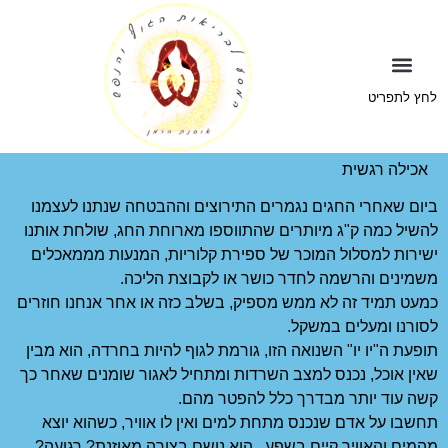
+juice
בלוג מאמרים
קבוצת הווטסאפ
סוגי טיפולים ושאלונים
לחץ לתפריט
אכילה רגשית
ביום שאחרי החגים נגמרים התירוצים וההבטחה שנתנו לעצמנו
להשיל כמה ק"ג מיותרים שהתווספו מארוחת החג, שולחת אותנו
ישירות למסלול המוכר של ספירת קלוריות, המנעות מממאכלים
משמינים והרשמה לחדר כושר או לקבוצת הליכה.
כמעט תמיד זה לא ממש מספיק, בשלב כזה או אחר אנחנו חוזרים
לסורנו ומעלים במשקל.
תופעת ה"יו יו" השנואה הזו, גורמת לגוף להיות בחרדה, הוא מבין
שאין אוכל, נכנס למצב השרדות ומתחיל לאגור שומנים שאחר כך
קשה עוד יותר מבדרך כלל להפטר מהם.
תחשבו על אדם שנכנס מתחת למים ואין לו אוויר, כשהוא יוצא
מהמים והאוויר קיים בשפע , הוא נושם בצורה מאוזנת? רגועה?